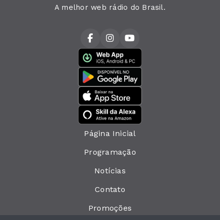
A melhor web rádio do Brasil.
Página Inicial
Programação
Notícias
Contato
Promoções