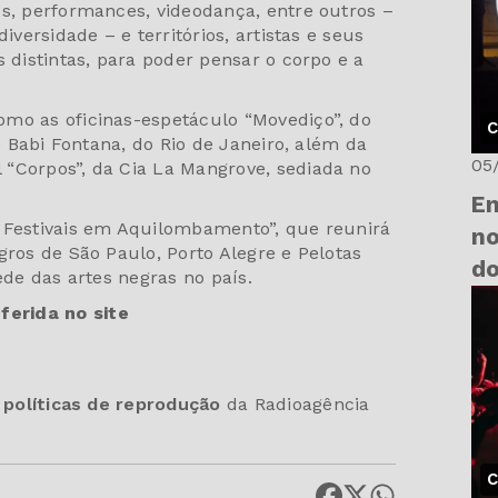
os, performances, videodança, entre outros –
iversidade – e territórios, artistas e seus
s distintas, para poder pensar o corpo e a
mo as oficinas-espetáculo “Movediço”, do
C
 e Babi Fontana, do Rio de Janeiro, além da
05
“Corpos”, da Cia La Mangrove, sediada no
En
: Festivais em Aquilombamento”, que reunirá
no
gros de São Paulo, Porto Alegre e Pelotas
d
ede das artes negras no país.
erida no site
s
políticas de reprodução
da Radioagência
C