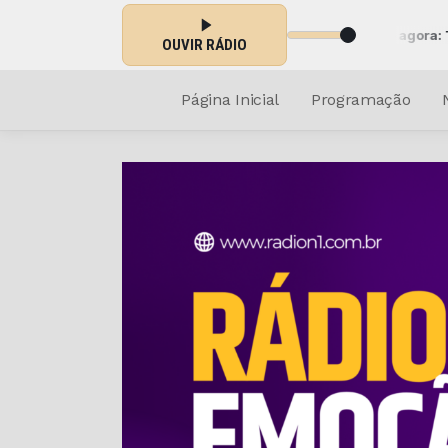
com Rafael Lacerda das 22:00 às 00:00 -
Tocando agora: Top billboard
OUVIR RÁDIO
Página Inicial
Programação