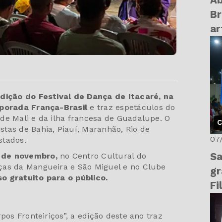
Ab
Br
ar
edição do Festival de Dança de Itacaré, na
orada França-Brasil
e traz espetáculos do
de Mali e da ilha francesa de Guadalupe. O
C
tas de Bahia, Piauí, Maranhão, Rio de
07
stados.
Sa
9 de novembro,
no Centro Cultural do
ças da Mangueira e São Miguel e no Clube
gr
 gratuito para o público.
Fi
ne
pos Fronteiriços”, a edição deste ano traz