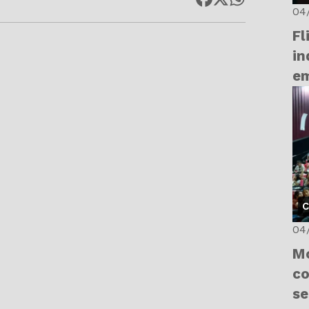
04
Fl
i
em
C
04
Mo
co
se