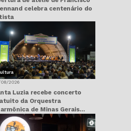
ertura de ateliê de Francisco
ennand celebra centenário do
tista
ultura
/08/2026
nta Luzia recebe concerto
atuito da Orquestra
larmônica de Minas Gerais
ste sábado