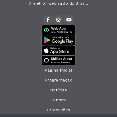
A melhor web rádio do Brasil.
Página Inicial
Programação
Notícias
Contato
Promoções