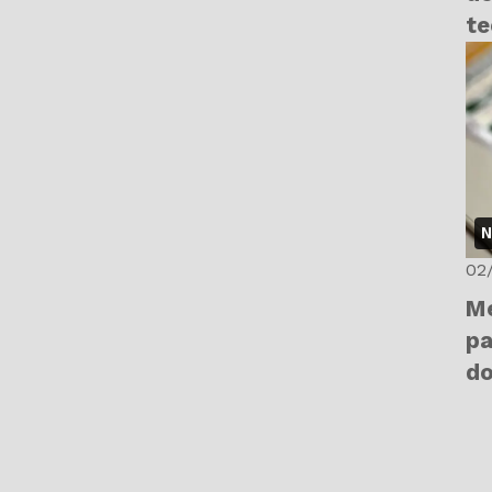
te
N
02
Me
pa
d