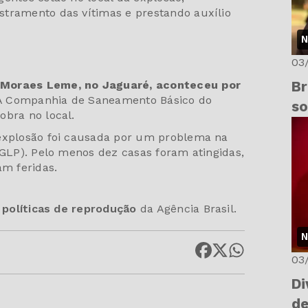
stramento das vítimas e prestando auxílio
N
03
 Moraes Leme, no Jaguaré, aconteceu por
Br
 Companhia de Saneamento Básico do
so
obra no local.
 explosão foi causada por um problema na
(GLP). Pelo menos dez casas foram atingidas,
m feridas.
s
políticas de reprodução
da Agência Brasil.
N
03
Di
de