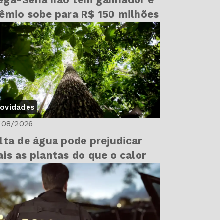
ega-Sena não tem ganhador e
êmio sobe para R$ 150 milhões
ovidades
/08/2026
lta de água pode prejudicar
is as plantas do que o calor