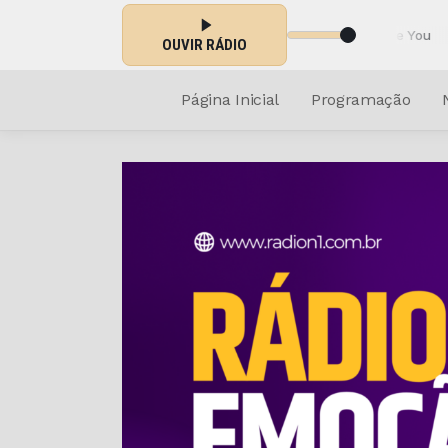
do agora: Stevie Wonder - I Just Called To Say I Love You
OUVIR RÁDIO
Página Inicial
Programação