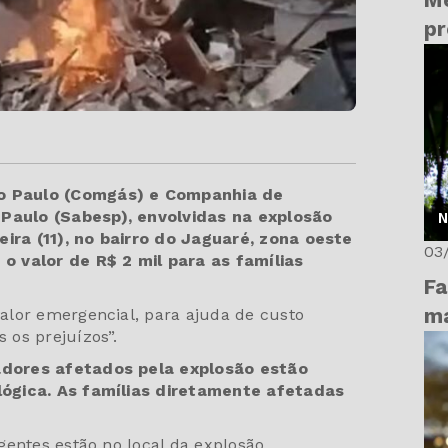
M
pr
o Paulo (Comgás) e Companhia de
aulo (Sabesp), envolvidas na explosão
N
ra (11), no bairro do Jaguaré, zona oeste
03
o valor de R$ 2 mil para as famílias
Fa
ma
alor emergencial, para ajuda de custo
 os prejuízos”.
dores afetados pela explosão estão
lógica. As famílias diretamente afetadas
entes estão no local da explosão,