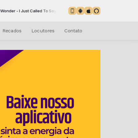
ust Called To Say I Love You
Recados
Locutores
Contato